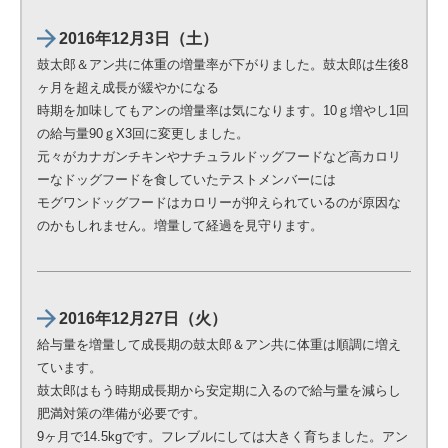
2016年12月3日（土）
鼓太郎＆アン共に体重の増量率が下がりました。鼓太郎は生後8
ヶ月を超え成長が緩やかになる
時期を加味してもアンの増量率は気になります。10ｇ増やし1回
の給与量90ｇX3回に変更しました。
元々がカナガンチキンやナチュラルドッグフードなど高カロリ
ーなドッグフードを食していたテストメンバーには
モグワンドッグフードはカロリーが抑えられているのが原因な
のかもしれません。増量して経過を見守ります。
2016年12月27日（火）
給与量を増量して成長期の鼓太郎＆アン共に体重は順調に増え
ています。
鼓太郎はもう時期成長期から安定期に入るので給与量を減らし
肥満対策の準備が必要です。
9ヶ月で14.5kgです。フレブルにしては大きく育ちました。アン