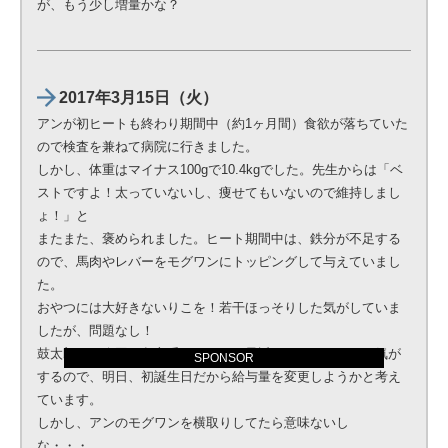
が、もう少し増量かな？
2017年3月15日（火）
アンが初ヒートも終わり期間中（約1ヶ月間）食欲が落ちていた
ので検査を兼ねて病院に行きました。
しかし、体重はマイナス100gで10.4kgでした。先生からは「ベ
ストですよ！太っていないし、痩せてもいないので維持しまし
ょ！」と
またまた、褒められました。ヒート期間中は、鉄分が不足する
ので、馬肉やレバーをモグワンにトッピングして与えていまし
た。
おやつには大好きないりこを！若干ほっそりした気がしていま
したが、問題なし！
鼓太郎は、今回お留守番でしたが、最近ふっくらしている気が
SPONSOR
するので、明日、初誕生日だから給与量を変更しようかと考え
ています。
しかし、アンのモグワンを横取りしてたら意味ないし
な・・・。