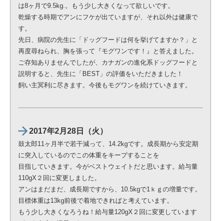
は8ヶ月で9.5kg.。もう少し大きくなって欲しいです。
乾燥する時期でアンにフケが出ていますが、それ以外は健康で
す。
先日、病院の先生に「ドッグフードは何を挙げてますか？」と
再度尋ねられ、胸を張って『モグワンです！』と答えました。
ご存知ありませんでしたが、カナガンの進化系ドッグフードと
説明すると、先生に「BEST」の評価をいただきました！
飼い主冥利に尽きます。今後もモグワンを続けていきます。
2017年2月28日（火）
鼓太郎11ヶ月半で若干減って、14.2kgです。成長期から安定期
に突入しているのでこの体重をキープすることを
目指していきます。今がベストウェイトだと思います。給与量
110gX２回に変更しました。
アンはまだまだ、成長期ですから、10.5kgで1ｋｇの増量です。
目標体重は13kg前後で着地できればと考えています。
もう少し大きくなろうね！給与量120gX２回に変更しています