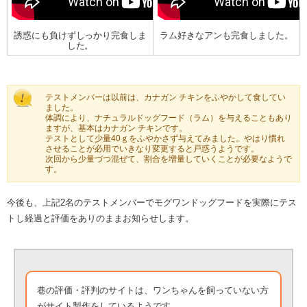
誘惑にも負けずしっかり完食しま
ラム好きなアンも完食しました。
した。
テストメンバーは以前は、カナガン チキンをふやかして食してい
ました。
体調により、ナチュラルドッグフード（ラム）を与えることもあり
ますが、基本はカナガン チキンです。
テストとして少量40ｇをふやかさず与えてみました。やはり慣れ
させることが必用でいきなり変更すると戸惑うようです。
次回から少量づつ混ぜて、割合を増量していくことが必要なようで
す。
今後も、上記2名のテストメンバーでモグワンドッグフードを実際にテス
トし経過と評価をありのままお知らせします。
巷の評価・評判のサイトは、ワンちゃんを飼っていない方
がサイト製作をしているようです。