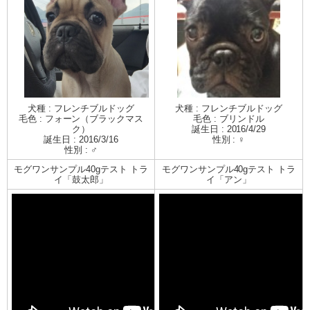
犬種 : フレンチブルドッグ
犬種 : フレンチブルドッグ
毛色 : フォーン（ブラックマス
毛色 : ブリンドル
ク）
誕生日 : 2016/4/29
誕生日 : 2016/3/16
性別 : ♀
性別 : ♂
モグワンサンプル40gテスト トラ
モグワンサンプル40gテスト トラ
イ「鼓太郎」
イ「アン」