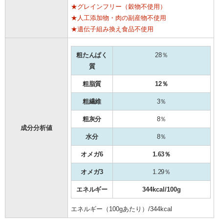
★グレインフリー（穀物不使用）
★人工添加物・肉の副産物不使用
★遺伝子組み換え食品不使用
粗たんぱく
28％
質
粗脂質
12％
粗繊維
3％
粗灰分
8％
成分分析値
水分
8％
オメガ6
1.63％
オメガ3
1.29％
エネルギー
344kcal/100g
エネルギー（100gあたり）/344kcal