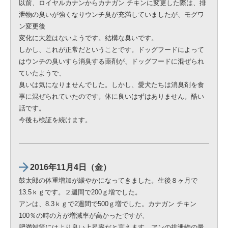
以前、ロイヤルカナンからカナガン チキンに変更した際は、排
泄物の臭いが強くなりウンチ臭が充満していましたが、モグワ
ン変更後
変化に大差はないようです。結構な臭いです。
しかし、これが正常だということです。ドッグフードによって
はウンチの臭いすら消臭する薬剤が、ドッグフードに混ぜられ
ていたようで、
臭いは気になりませんでした。しかし、愛犬たちは消臭剤を食
事に混ぜられていたのです。体に良いはずはありません。酷い
話です。
今後も検証を続けます。
2016年11月4日（金）
鼓太郎の体重増加が緩やかになってきました。生後８ヶ月で
13.5ｋｇです。２週間で200ｇ増でした。
アンは、8.3ｋｇで2週間で500ｇ増でした。カナガン チキン
100％の時の方が増減率が高かったですが、
肥満対策にはより良い上昇率だと言えます。アンの排泄物の量